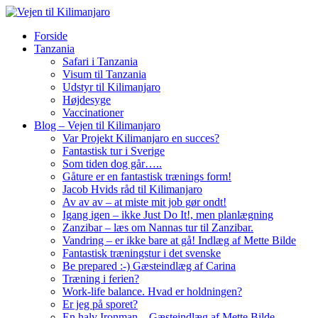
Forside
Tanzania
Safari i Tanzania
Visum til Tanzania
Udstyr til Kilimanjaro
Højdesyge
Vaccinationer
Blog – Vejen til Kilimanjaro
Var Projekt Kilimanjaro en succes?
Fantastisk tur i Sverige
Som tiden dog går…..
Gåture er en fantastisk trænings form!
Jacob Hvids råd til Kilimanjaro
Av av av – at miste mit job gør ondt!
Igang igen – ikke Just Do It!, men planlægning
Zanzibar – læs om Nannas tur til Zanzibar.
Vandring – er ikke bare at gå! Indlæg af Mette Bilde
Fantastisk træningstur i det svenske
Be prepared :-) Gæsteindlæg af Carina
Træning i ferien?
Work-life balance. Hvad er holdningen?
Er jeg på sporet?
En halv Ironman – Gæsteindlæg af Mette Bilde