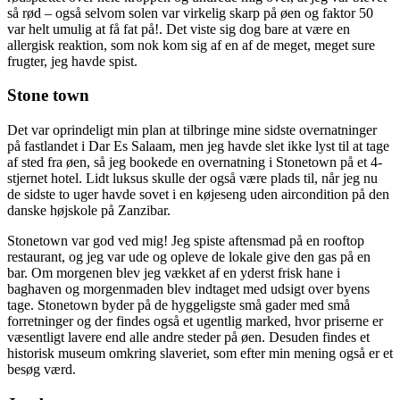
så rød – også selvom solen var virkelig skarp på øen og faktor 50
var helt umulig at få fat på!. Det viste sig dog bare at være en
allergisk reaktion, som nok kom sig af en af de meget, meget sure
frugter, jeg havde spist.
Stone town
Det var oprindeligt min plan at tilbringe mine sidste overnatninger
på fastlandet i Dar Es Salaam, men jeg havde slet ikke lyst til at tage
af sted fra øen, så jeg bookede en overnatning i Stonetown på et 4-
stjernet hotel. Lidt luksus skulle der også være plads til, når jeg nu
de sidste to uger havde sovet i en køjeseng uden aircondition på den
danske højskole på Zanzibar.
Stonetown var god ved mig! Jeg spiste aftensmad på en rooftop
restaurant, og jeg var ude og opleve de lokale give den gas på en
bar. Om morgenen blev jeg vækket af en yderst frisk hane i
baghaven og morgenmaden blev indtaget med udsigt over byens
tage. Stonetown byder på de hyggeligste små gader med små
forretninger og der findes også et ugentlig marked, hvor priserne er
væsentligt lavere end alle andre steder på øen. Desuden findes et
historisk museum omkring slaveriet, som efter min mening også er et
besøg værd.