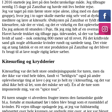
I 2016 startede jeg året på den bedst tænkelige måde. Jeg tilbragte
nemlig 15 dage på Zanzibar og havde mit livs bedste rejse.
Jeg var taget på min første store rejse alene, (dog med en dansk
gruppe), hvor jeg i to uger skulle mærke mig selv ved at dyrke yoga,
meditere og lære at kitesurfe. Østkysten på Zanzibar er fyldt med
kitesurfere, når der er vind, og det er virkelig en flot oplevelse.
Da jeg ankom til stranden i Paje, fik jeg mig lidt af en overraskelse.
Havet havde trukket sig tilbage pga. tidevandet, så der var bare helt
hvidt af sand – nok omkring 800 meter ud til revet. På det kridhvide
sand gik nogle afrikanske kvinder rundt og samlede tang. Det viste
sig at tang faktisk er en ret stor produktion på Zanzibar og det bliver
fx brugt til at lave nogle rigtig lækre sæber.
Kitesurfing og krydderier
Kitesurfing var det helt store omdrejningspunkt for turen, men da
der ikke var vind hele tiden, fandt vi ”heldigvis” også på andre
oplevelsesrige ting at lave (-jeg var jo helt ny i kitesurfing, og det var
altså ikke helt så let, som det måske ser ud). Én af de ture som
imponerede mig, var en ”spice tour”.
På turen smagte vi alverdens frugter imens den fantastiske guide
bl.a. fortalte at muskatnød før i tiden blev brugt som et rusmiddel af
kvinder. På vejen tilbage opdagede jeg, at jeg var fuldstændig
rødspættet over hele kroppen og undrede mig over, at jeg var blevet