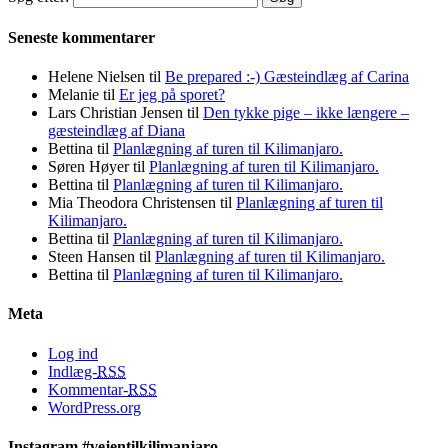
Seneste kommentarer
Helene Nielsen
til
Be prepared :-) Gæsteindlæg af Carina
Melanie
til
Er jeg på sporet?
Lars Christian Jensen
til
Den tykke pige – ikke længere –
gæsteindlæg af Diana
Bettina
til
Planlægning af turen til Kilimanjaro.
Søren Høyer
til
Planlægning af turen til Kilimanjaro.
Bettina
til
Planlægning af turen til Kilimanjaro.
Mia Theodora Christensen
til
Planlægning af turen til
Kilimanjaro.
Bettina
til
Planlægning af turen til Kilimanjaro.
Steen Hansen
til
Planlægning af turen til Kilimanjaro.
Bettina
til
Planlægning af turen til Kilimanjaro.
Meta
Log ind
Indlæg-
RSS
Kommentar-
RSS
WordPress.org
Instagram #vejentilkilimanjaro