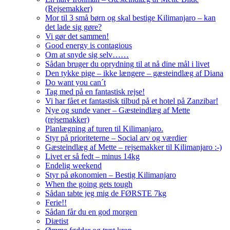
(Rejsemakker)
Mor til 3 små børn og skal bestige Kilimanjaro – kan
det lade sig gøre?
Vi gør det sammen!
Good energy is contagious
Om at snyde sig selv……
Sådan bruger du oprydning til at nå dine mål i livet
Den tykke pige – ikke længere – gæsteindlæg af Diana
Do want you can´t
Tag med på en fantastisk rejse!
Vi har fået et fantastisk tilbud på et hotel på Zanzibar!
Nye og sunde vaner – Gæsteindlæg af Mette
(rejsemakker)
Planlægning af turen til Kilimanjaro.
Styr på prioriteterne – Social arv og værdier
Gæsteindlæg af Mette – rejsemakker til Kilimanjaro :-)
Livet er så fedt – minus 14kg
Endelig weekend
Styr på økonomien – Bestig Kilimanjaro
When the going gets tough
Sådan tabte jeg mig de FØRSTE 7kg
Ferie!!
Sådan får du en god morgen
Diætist