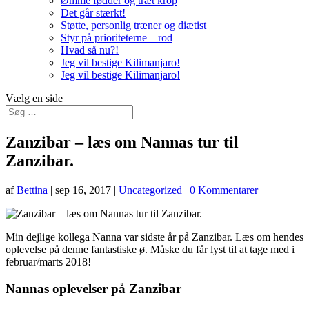
Ømme fødder og træt krop
Det går stærkt!
Støtte, personlig træner og diætist
Styr på prioriteterne – rod
Hvad så nu?!
Jeg vil bestige Kilimanjaro!
Jeg vil bestige Kilimanjaro!
Vælg en side
Zanzibar – læs om Nannas tur til
Zanzibar.
af
Bettina
|
sep 16, 2017
|
Uncategorized
|
0 Kommentarer
Min dejlige kollega Nanna var sidste år på Zanzibar. Læs om hendes
oplevelse på denne fantastiske ø. Måske du får lyst til at tage med i
februar/marts 2018!
Nannas oplevelser på Zanzibar