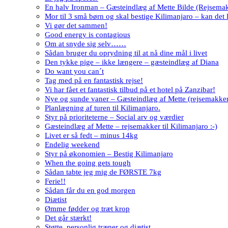
En halv Ironman – Gæsteindlæg af Mette Bilde (Rejsema
Mor til 3 små børn og skal bestige Kilimanjaro – kan det 
Vi gør det sammen!
Good energy is contagious
Om at snyde sig selv……
Sådan bruger du oprydning til at nå dine mål i livet
Den tykke pige – ikke længere – gæsteindlæg af Diana
Do want you can´t
Tag med på en fantastisk rejse!
Vi har fået et fantastisk tilbud på et hotel på Zanzibar!
Nye og sunde vaner – Gæsteindlæg af Mette (rejsemakke
Planlægning af turen til Kilimanjaro.
Styr på prioriteterne – Social arv og værdier
Gæsteindlæg af Mette – rejsemakker til Kilimanjaro :-)
Livet er så fedt – minus 14kg
Endelig weekend
Styr på økonomien – Bestig Kilimanjaro
When the going gets tough
Sådan tabte jeg mig de FØRSTE 7kg
Ferie!!
Sådan får du en god morgen
Diætist
Ømme fødder og træt krop
Det går stærkt!
Støtte, personlig træner og diætist