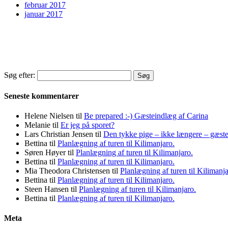
februar 2017
januar 2017
Søg efter:
Seneste kommentarer
Helene Nielsen
til
Be prepared :-) Gæsteindlæg af Carina
Melanie
til
Er jeg på sporet?
Lars Christian Jensen
til
Den tykke pige – ikke længere – gæst
Bettina
til
Planlægning af turen til Kilimanjaro.
Søren Høyer
til
Planlægning af turen til Kilimanjaro.
Bettina
til
Planlægning af turen til Kilimanjaro.
Mia Theodora Christensen
til
Planlægning af turen til Kilimanja
Bettina
til
Planlægning af turen til Kilimanjaro.
Steen Hansen
til
Planlægning af turen til Kilimanjaro.
Bettina
til
Planlægning af turen til Kilimanjaro.
Meta