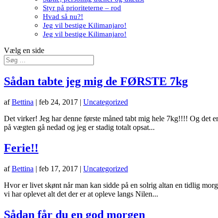
Styr på prioriteterne – rod
Hvad så nu?!
Jeg vil bestige Kilimanjaro!
Jeg vil bestige Kilimanjaro!
Vælg en side
Sådan tabte jeg mig de FØRSTE 7kg
af
Bettina
|
feb 24, 2017
|
Uncategorized
Det virker! Jeg har denne første måned tabt mig hele 7kg!!!! Og det er s
på vægten gå nedad og jeg er stadig totalt opsat...
Ferie!!
af
Bettina
|
feb 17, 2017
|
Uncategorized
Hvor er livet skønt når man kan sidde på en solrig altan en tidlig morg
vi har oplevet alt det der er at opleve langs Nilen...
Sådan får du en god morgen