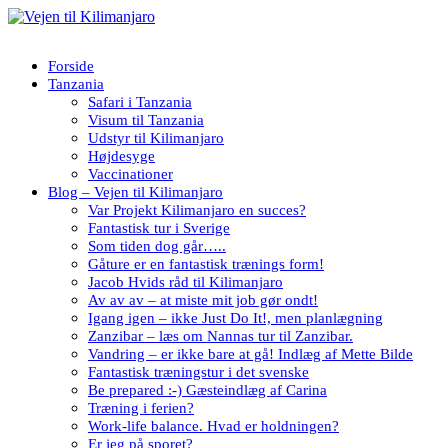
Forside
Tanzania
Safari i Tanzania
Visum til Tanzania
Udstyr til Kilimanjaro
Højdesyge
Vaccinationer
Blog – Vejen til Kilimanjaro
Var Projekt Kilimanjaro en succes?
Fantastisk tur i Sverige
Som tiden dog går…..
Gåture er en fantastisk trænings form!
Jacob Hvids råd til Kilimanjaro
Av av av – at miste mit job gør ondt!
Igang igen – ikke Just Do It!, men planlægning
Zanzibar – læs om Nannas tur til Zanzibar.
Vandring – er ikke bare at gå! Indlæg af Mette Bilde
Fantastisk træningstur i det svenske
Be prepared :-) Gæsteindlæg af Carina
Træning i ferien?
Work-life balance. Hvad er holdningen?
Er jeg på sporet?