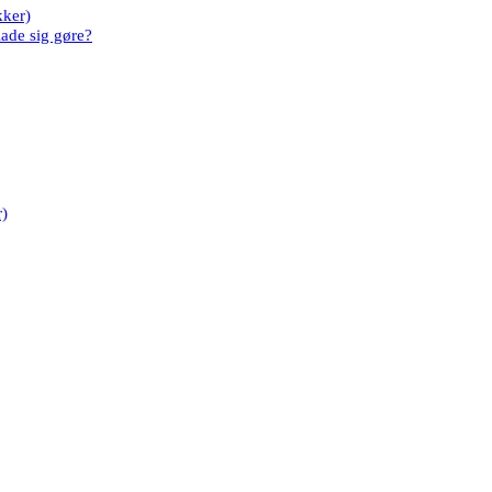
kker)
lade sig gøre?
r)