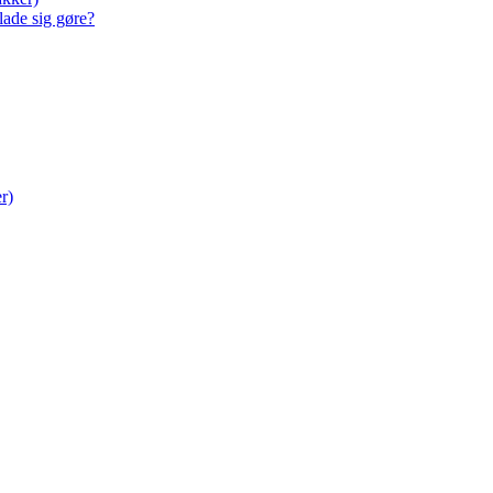
lade sig gøre?
r)