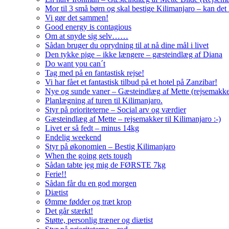
Mor til 3 små børn og skal bestige Kilimanjaro – kan det 
Vi gør det sammen!
Good energy is contagious
Om at snyde sig selv……
Sådan bruger du oprydning til at nå dine mål i livet
Den tykke pige – ikke længere – gæsteindlæg af Diana
Do want you can´t
Tag med på en fantastisk rejse!
Vi har fået et fantastisk tilbud på et hotel på Zanzibar!
Nye og sunde vaner – Gæsteindlæg af Mette (rejsemakke
Planlægning af turen til Kilimanjaro.
Styr på prioriteterne – Social arv og værdier
Gæsteindlæg af Mette – rejsemakker til Kilimanjaro :-)
Livet er så fedt – minus 14kg
Endelig weekend
Styr på økonomien – Bestig Kilimanjaro
When the going gets tough
Sådan tabte jeg mig de FØRSTE 7kg
Ferie!!
Sådan får du en god morgen
Diætist
Ømme fødder og træt krop
Det går stærkt!
Støtte, personlig træner og diætist