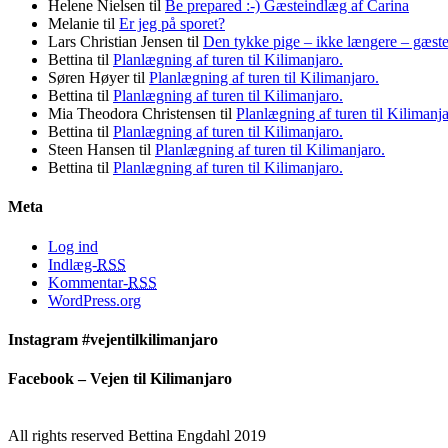
Helene Nielsen
til
Be prepared :-) Gæsteindlæg af Carina
Melanie
til
Er jeg på sporet?
Lars Christian Jensen
til
Den tykke pige – ikke længere – gæst
Bettina
til
Planlægning af turen til Kilimanjaro.
Søren Høyer
til
Planlægning af turen til Kilimanjaro.
Bettina
til
Planlægning af turen til Kilimanjaro.
Mia Theodora Christensen
til
Planlægning af turen til Kilimanja
Bettina
til
Planlægning af turen til Kilimanjaro.
Steen Hansen
til
Planlægning af turen til Kilimanjaro.
Bettina
til
Planlægning af turen til Kilimanjaro.
Meta
Log ind
Indlæg-
RSS
Kommentar-
RSS
WordPress.org
Instagram #vejentilkilimanjaro
Facebook – Vejen til Kilimanjaro
All rights reserved Bettina Engdahl 2019