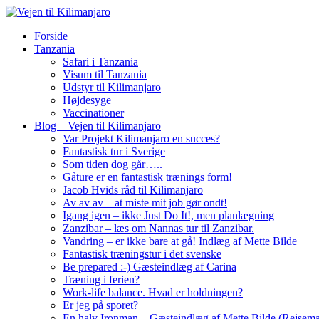
Forside
Tanzania
Safari i Tanzania
Visum til Tanzania
Udstyr til Kilimanjaro
Højdesyge
Vaccinationer
Blog – Vejen til Kilimanjaro
Var Projekt Kilimanjaro en succes?
Fantastisk tur i Sverige
Som tiden dog går…..
Gåture er en fantastisk trænings form!
Jacob Hvids råd til Kilimanjaro
Av av av – at miste mit job gør ondt!
Igang igen – ikke Just Do It!, men planlægning
Zanzibar – læs om Nannas tur til Zanzibar.
Vandring – er ikke bare at gå! Indlæg af Mette Bilde
Fantastisk træningstur i det svenske
Be prepared :-) Gæsteindlæg af Carina
Træning i ferien?
Work-life balance. Hvad er holdningen?
Er jeg på sporet?
En halv Ironman – Gæsteindlæg af Mette Bilde (Rejsem