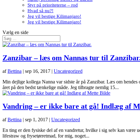
Styr på prioriteterne – rod
Hvad så nu?!
Jeg vil bestige Kilimanjaro!
Jeg vil bestige Kilimanjaro!
Vælg en side
Zanzibar – læs om Nannas tur til Zanzibar
af
Bettina
|
sep 16, 2017
|
Uncategorized
Min dejlige kollega Nanna var sidste år på Zanzibar. Læs om hendes op
året på den bedst tænkelige måde. Jeg tilbragte nemlig 15...
Vandring – er ikke bare at gå! Indlæg af M
af
Bettina
|
sep 1, 2017
|
Uncategorized
En ting er den fysiske del af en vandretur, hvilke i sig selv kan være u
lifestraw og frysetørretmad, for mig, noget...