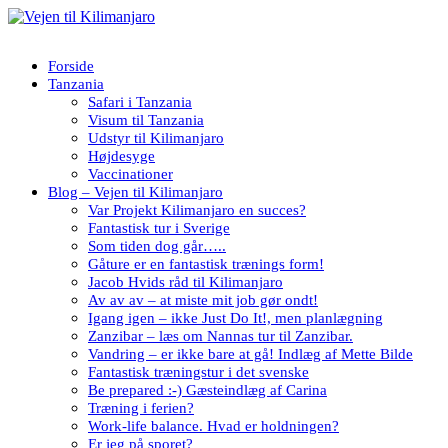
Forside
Tanzania
Safari i Tanzania
Visum til Tanzania
Udstyr til Kilimanjaro
Højdesyge
Vaccinationer
Blog – Vejen til Kilimanjaro
Var Projekt Kilimanjaro en succes?
Fantastisk tur i Sverige
Som tiden dog går…..
Gåture er en fantastisk trænings form!
Jacob Hvids råd til Kilimanjaro
Av av av – at miste mit job gør ondt!
Igang igen – ikke Just Do It!, men planlægning
Zanzibar – læs om Nannas tur til Zanzibar.
Vandring – er ikke bare at gå! Indlæg af Mette Bilde
Fantastisk træningstur i det svenske
Be prepared :-) Gæsteindlæg af Carina
Træning i ferien?
Work-life balance. Hvad er holdningen?
Er jeg på sporet?