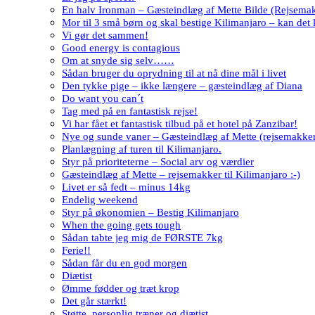
En halv Ironman – Gæsteindlæg af Mette Bilde (Rejsema
Mor til 3 små børn og skal bestige Kilimanjaro – kan det 
Vi gør det sammen!
Good energy is contagious
Om at snyde sig selv……
Sådan bruger du oprydning til at nå dine mål i livet
Den tykke pige – ikke længere – gæsteindlæg af Diana
Do want you can´t
Tag med på en fantastisk rejse!
Vi har fået et fantastisk tilbud på et hotel på Zanzibar!
Nye og sunde vaner – Gæsteindlæg af Mette (rejsemakke
Planlægning af turen til Kilimanjaro.
Styr på prioriteterne – Social arv og værdier
Gæsteindlæg af Mette – rejsemakker til Kilimanjaro :-)
Livet er så fedt – minus 14kg
Endelig weekend
Styr på økonomien – Bestig Kilimanjaro
When the going gets tough
Sådan tabte jeg mig de FØRSTE 7kg
Ferie!!
Sådan får du en god morgen
Diætist
Ømme fødder og træt krop
Det går stærkt!
Støtte, personlig træner og diætist