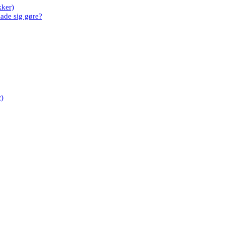
kker)
lade sig gøre?
r)