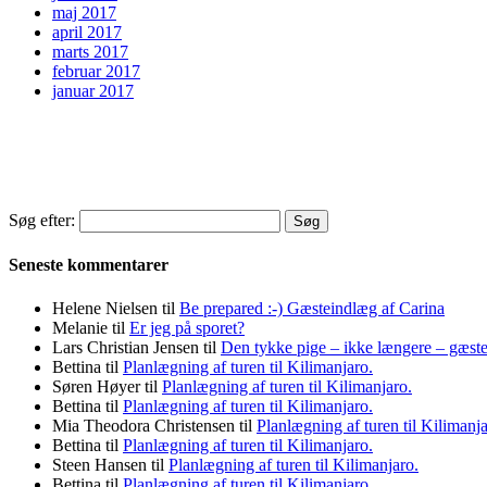
maj 2017
april 2017
marts 2017
februar 2017
januar 2017
Søg efter:
Seneste kommentarer
Helene Nielsen
til
Be prepared :-) Gæsteindlæg af Carina
Melanie
til
Er jeg på sporet?
Lars Christian Jensen
til
Den tykke pige – ikke længere – gæst
Bettina
til
Planlægning af turen til Kilimanjaro.
Søren Høyer
til
Planlægning af turen til Kilimanjaro.
Bettina
til
Planlægning af turen til Kilimanjaro.
Mia Theodora Christensen
til
Planlægning af turen til Kilimanja
Bettina
til
Planlægning af turen til Kilimanjaro.
Steen Hansen
til
Planlægning af turen til Kilimanjaro.
Bettina
til
Planlægning af turen til Kilimanjaro.